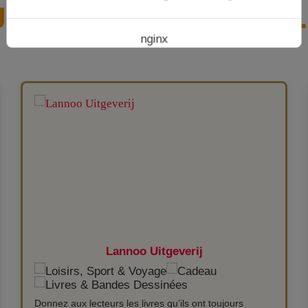
Jetez un coup d'œil à
nginx
Lannoo Uitgeverij
Donnez aux lecteurs les livres qu’ils ont toujours