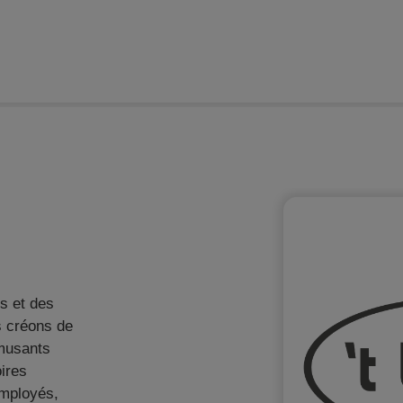
ome
Webshops
À propos de la Journée du Webshop
s et des
s créons de
musants
ires
employés,