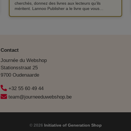
cherchés, donnez des livres aux lecteurs qu’ils
méritent. Lannoo Publisher a le livre que vous
recherchez. Découvrez notre large éventail de thèmes
tels que l’histoire, le style de vie, culinaire, l’art, l’enfant
et la jeunesse, les voyages, la photographie, le sport,
la psychologie, le management, la pédagogie ...
Rencontrez nos meilleurs auteurs tels que Pascale
Naessens, Loïc Van Impe, Nina Mouton et bien
d’autres.
Contact
Journée du Webshop
Stationsstraat 25
9700 Oudenaarde
+32 55 60 49 44
team@journeeduwebshop.be
© 2026
Initiative of Generation Shop