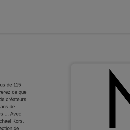
ome
Webshops
À propos de la Journée du Webshop
lus de 115
verez ce que
 de créateurs
dans de
s ... Avec
chael Kors,
ection de